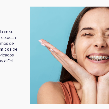
da en su
e colocan
cemos de
ómicos
de
bricados,
 difícil