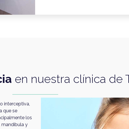
cia
en nuestra clínica de 
 interceptiva,
ya que se
incipalmente los
a mandíbula y