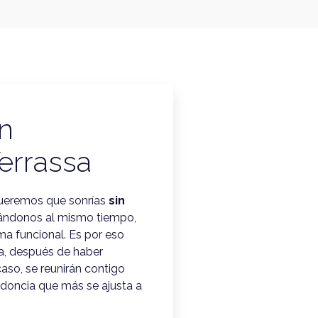
n
errassa
eremos que sonrías
sin
rándonos al mismo tiempo,
ma funcional. Es por eso
a, después de haber
aso, se reunirán contigo
odoncia que más se ajusta a