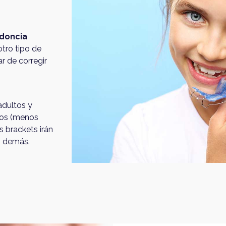
odoncia
otro tipo de
r de corregir
adultos y
icos (menos
os brackets irán
os demás.