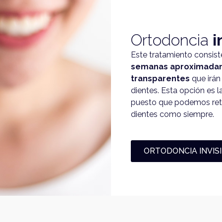
Ortodoncia
i
Este tratamiento consist
semanas aproximadam
transparentes
que irán
dientes. Esta opción es l
puesto que podemos retir
dientes como siempre.
ORTODONCIA INVIS