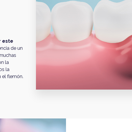
s
r este
encia de un
, muchas
n la
s la
 el flemón.