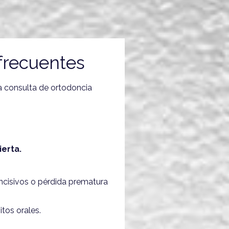
recuentes
na consulta de ortodoncia
erta.
ncisivos o pérdida prematura
tos orales.