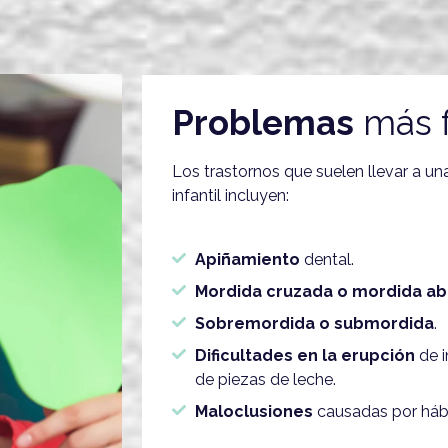
Problemas
más f
Los trastornos que suelen llevar a u
infantil incluyen:
Apiñamiento
dental.
Mordida cruzada o mordida abi
Sobremordida o submordida
.
Dificultades en la erupción
de i
de piezas de leche.
Maloclusiones
causadas por hábi