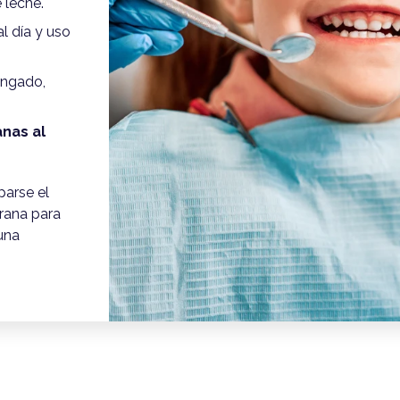
 leche.
l día y uso
ongado,
anas al
parse el
rana para
una