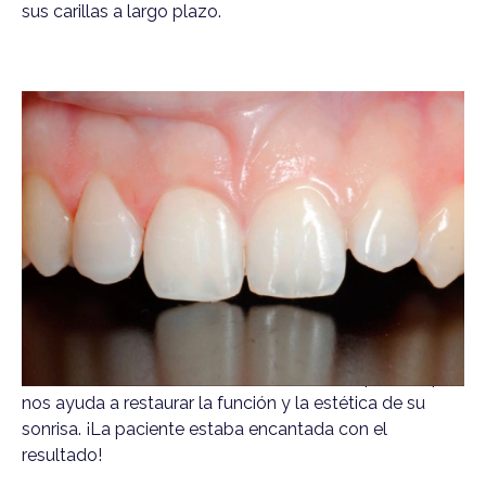
sus carillas a largo plazo.
Reconstrucción de fracturas
Esta paciente de 27 años sufrió una fractura en su
incisivo central. Tras un traumatismo, es
importante examinar tanto clínica como
radiográficamente los dientes afectados para
asegurarnos de que el nervio no está dañado.
Una vez esto está confirmado, podemos completar la
restauración con una resina blanca biocompatible que
nos ayuda a restaurar la función y la estética de su
sonrisa. ¡La paciente estaba encantada con el
resultado!