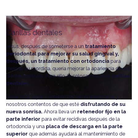
Carillas dentales
Jesús, después de someterse a un
tratamiento
periodontal para mejorar su salud gingival y,
después, un tratamiento con ortodoncia
para
mejorar su mordida, quería mejorar la apariencia de sus
dientes incisivos. Para ello, le colocamos unas
carillas
dentales.
Jesús está súper contento con el resultado final y
nosotros contentos de que esté
disfrutando de su
nueva sonrisa.
Ahora lleva un
retenedor fijo en la
parte inferior
para evitar recidivas después de la
ortodoncia y una
placa de descarga en la parte
superior
que además ayudará al mantenimiento de