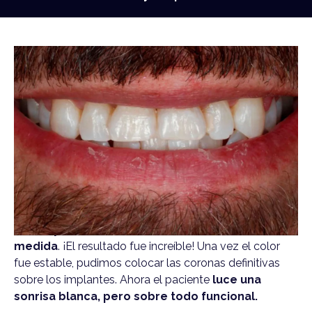
Blanqueamiento dental
Este paciente de 56 años llevaba 6 meses viniendo de
forma asidua a la clínica para tratamiento periodontal y
colocación de implantes.
Previo a la realización de
las coronas sobre los implantes
, le propusimos
hacer un blanqueamiento dental.
Citamos al paciente para hacer
blanqueamiento en
clínica y en casa con unas férulas hechas a
medida
. ¡El resultado fue increíble! Una vez el color
fue estable, pudimos colocar las coronas definitivas
sobre los implantes. Ahora el paciente
luce una
sonrisa blanca, pero
sobre todo
funcional.