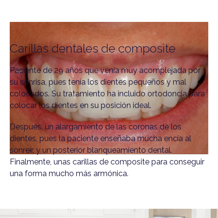
Carillas dentales de composite
Paciente de 29 años que venía muy acomplejada por
su sonrisa, pues tenía los dientes pequeños y mal
colocados. Su tratamiento ha incluido ortodoncia para
colocar los dientes en su posición ideal.
Después, un alargamiento de las coronas de los
dientes, pues la paciente enseñaba mucha encía al
sonreír, y un posterior blanqueamiento dental.
Finalmente, unas carillas de composite para conseguir
una forma mucho más armónica.